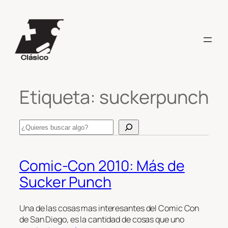
Saltar
al
contenido
Etiqueta:
suckerpunch
Search
Comic-Con 2010: Más de
Sucker Punch
Una de las cosas mas interesantes del Comic Con
de San Diego, es la cantidad de cosas que uno