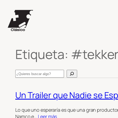
Saltar
al
contenido
Etiqueta:
#tekke
Search
Un Trailer que Nadie se Es
Lo que uno esperaría es que una gran producto
Namco e…
Leer más