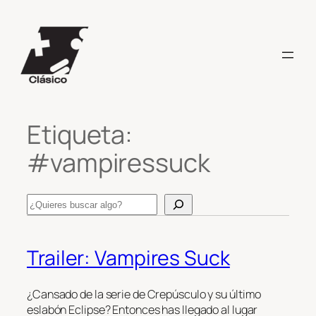
Saltar
al
contenido
Etiqueta:
#vampiressuck
Search
Trailer: Vampires Suck
¿Cansado de la serie de Crepúsculo y su último
eslabón Eclipse? Entonces has llegado al lugar