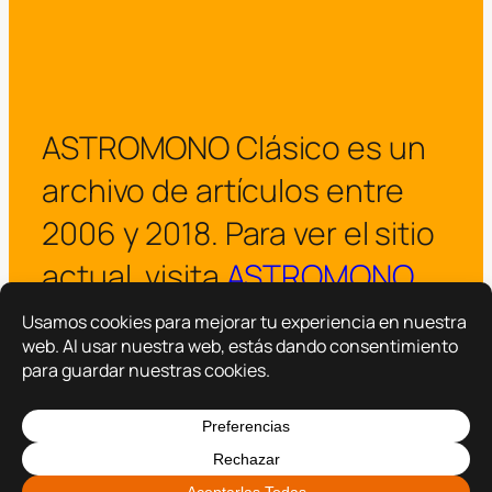
ASTROMONO Clásico es un
archivo de artículos entre
2006 y 2018. Para ver el sitio
actual, visita
ASTROMONO
.
¡Visitar ASTROMONO ya!
Copyright © 2025 –
ASTROMONO
Hazlo por familia.
|
Política de privacidad
Política de cookies