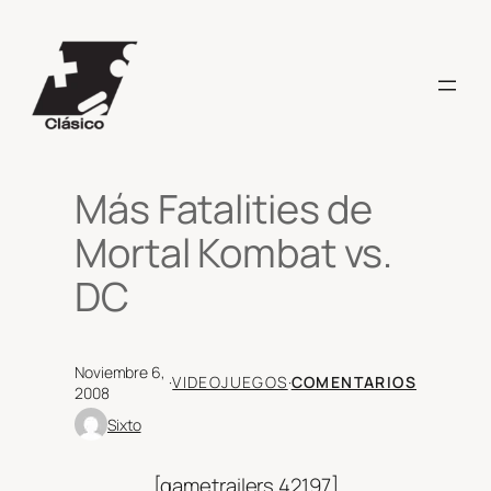
Saltar
al
contenido
Más Fatalities de
Mortal Kombat vs.
DC
Noviembre 6,
·
VIDEOJUEGOS
·
COMENTARIOS
2008
Sixto
[gametrailers 42197]