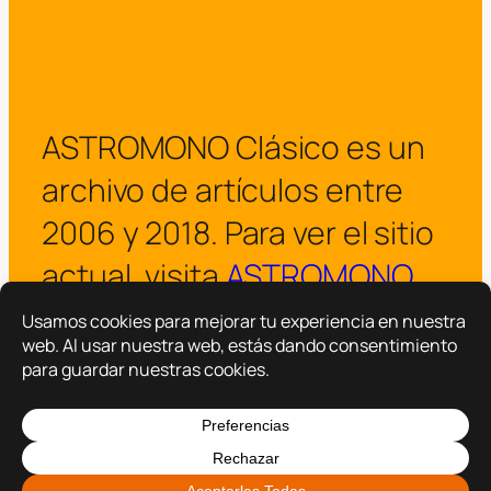
ASTROMONO Clásico es un
archivo de artículos entre
2006 y 2018. Para ver el sitio
actual, visita
ASTROMONO
.
¡Visitar ASTROMONO ya!
Copyright © 2025 –
ASTROMONO
Hazlo por familia.
|
Política de privacidad
Política de cookies