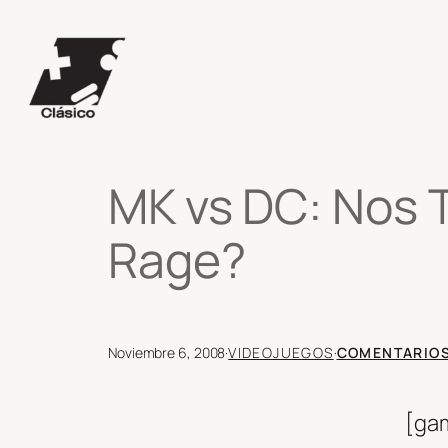
Saltar
al
contenido
MK vs DC: Nos T
Rage?
Noviembre 6, 2008
·
VIDEOJUEGOS
·
COMENTARIO
[gam