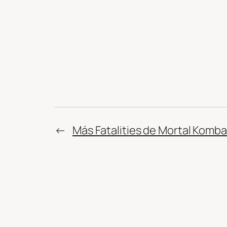
←
Más Fatalities de Mortal Komba