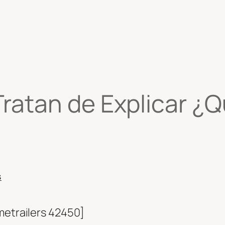
ratan de Explicar ¿Q
S
etrailers 42450]