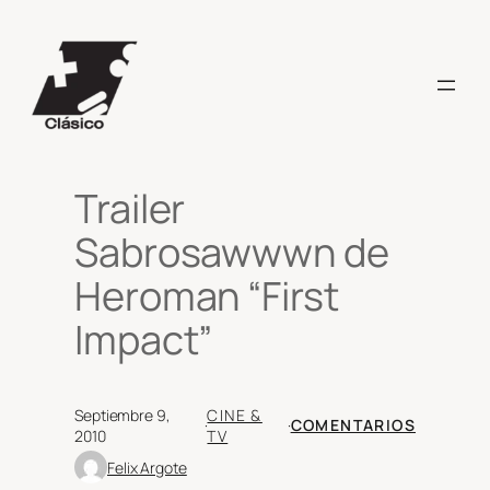
Saltar
al
contenido
Trailer
Sabrosawwwn de
Heroman “First
Impact”
Septiembre 9,
CINE &
·
·
COMENTARIOS
2010
TV
Felix Argote