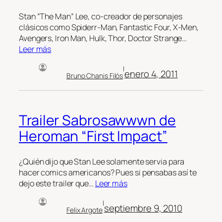
Stan “The Man” Lee, co-creador de personajes
clásicos como Spiderr-Man, Fantastic Four, X-Men,
Avengers, Iron Man, Hulk, Thor, Doctor Strange…
Leer más
|
enero 4, 2011
Bruno Chanis Filós
Trailer Sabrosawwwn de
Heroman “First Impact”
¿Quién dijo que Stan Lee solamente servia para
hacer comics americanos? Pues si pensabas así te
dejo este trailer que…
Leer más
|
septiembre 9, 2010
Felix Argote