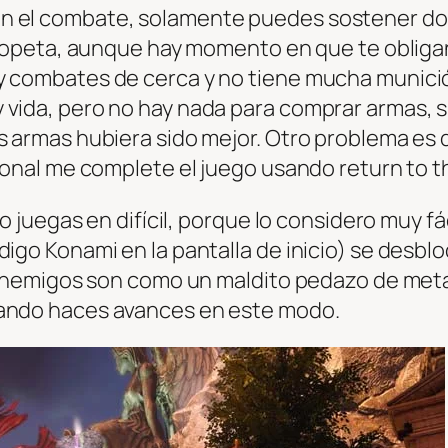
n el combate, solamente puedes sostener do
escopeta, aunque hay momento en que te obliga
y combates de cerca y no tiene mucha munició
 vida, pero no hay nada para comprar armas, s
s armas hubiera sido mejor. Otro problema es
rsonal me complete el juego usando return to 
lo juegas en difícil, porque lo considero muy fác
digo Konami en la pantalla de inicio) se desb
os enemigos son como un maldito pedazo de met
uando haces avances en este modo.