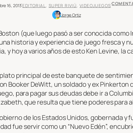
·
·
COMENT
bre 16, 2013
EDITORIAL
, 
SUPER RIVIÚ
, 
VIDEOJUEGOS
Jorge Ortiz
Boston (que luego pasó a ser conocida como I
na historia y experiencia de juego fresca y n
a, y hoy a varios años de esto Ken Levine, la c
l plato principal de este banquete de sentimie
con Booker DeWitt, un soldado y ex Pinkerton
 juego, para pagar sus deudas debe ir a Columb
Elizabeth, que resulta que tiene poderes para 
obierno de los Estados Unidos, gobernada y 
udad fue servir como un “Nuevo Edén”, encubr