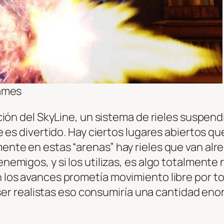
Games
ión del SkyLine, un sistema de rieles suspend
 es divertido. Hay ciertos lugares abiertos q
e en estas “arenas” hay rieles que van alrede
migos, y si los utilizas, es algo totalmente 
los avances prometía movimiento libre por t
e ser realistas eso consumiría una cantidad e